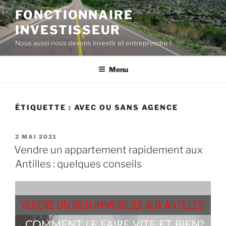
Aller
FONCTIONNAIRE
au
INVESTISSEUR
contenu
principal
Nous aussi nous devons investir et entreprendre !
Menu
ÉTIQUETTE :
AVEC OU SANS AGENCE
PUBLIÉ
2 MAI 2021
LE
Vendre un appartement rapidement aux
Antilles : quelques conseils