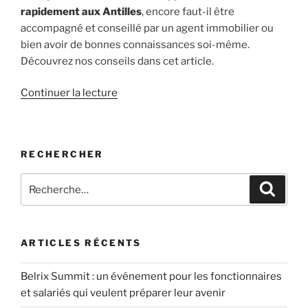
rapidement aux Antilles
, encore faut-il être
accompagné et conseillé par un agent immobilier ou
bien avoir de bonnes connaissances soi-même.
Découvrez nos conseils dans cet article.
de
Continuer la lecture
« Vendre
un
appartement
RECHERCHER
rapidement
aux
Recherche
Recher
Antilles
pour
:
:
quelques
conseils »
ARTICLES RÉCENTS
Belrix Summit : un événement pour les fonctionnaires
et salariés qui veulent préparer leur avenir