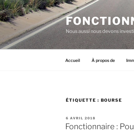
Aller
au
FONCTION
contenu
principal
Nous aussi nous devons investi
Accueil
À propos de
Imm
ÉTIQUETTE :
BOURSE
PUBLIÉ
6 AVRIL 2018
LE
Fonctionnaire : Pou