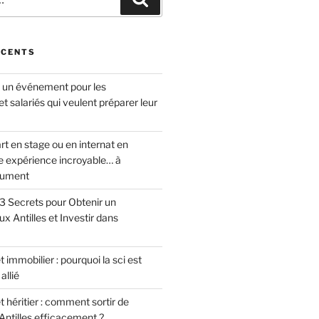
ÉCENTS
: un événement pour les
et salariés qui veulent préparer leur
rt en stage ou en internat en
ne expérience incroyable… à
lument
 3 Secrets pour Obtenir un
 Antilles et Investir dans
 immobilier : pourquoi la sci est
allié
t héritier : comment sortir de
 Antilles efficacement ?