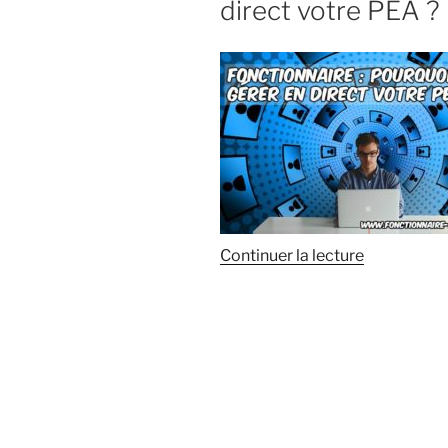
direct votre PEA ?
de
Continuer la lecture
« Fonctionn
:
Pourquoi
ne
pas
gérer
en
direct