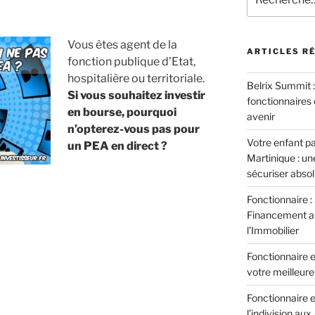
pour
:
Vous êtes agent de la
ARTICLES R
fonction publique d’Etat,
hospitalière ou territoriale.
Belrix Summit 
Si vous souhaitez investir
fonctionnaires 
en bourse, pourquoi
avenir
n’opterez-vous pas pour
Votre enfant pa
un PEA en direct ?
Martinique : u
sécuriser abso
aire
Fonctionnaire :
Financement aux
l’Immobilier
Fonctionnaire et
votre meilleure 
Fonctionnaire e
l’indivision aux