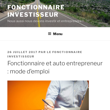
Aller
FONCTIONNAIRE
au
INVESTISSEUR
contenu
principal
Nous aussi nous devons investir et entreprendre !
Menu
PUBLIÉ
26 JUILLET 2017
PAR
LE FONCTIONNAIRE
LE
INVESTISSEUR
Fonctionnaire et auto entrepreneur
: mode d’emploi