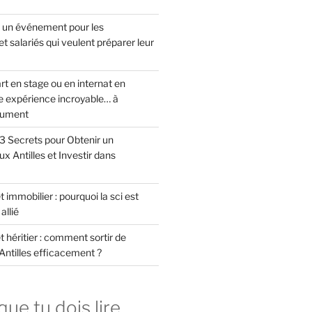
: un événement pour les
et salariés qui veulent préparer leur
rt en stage ou en internat en
ne expérience incroyable… à
lument
 3 Secrets pour Obtenir un
 Antilles et Investir dans
 immobilier : pourquoi la sci est
allié
t héritier : comment sortir de
 Antilles efficacement ?
que tu dois lire