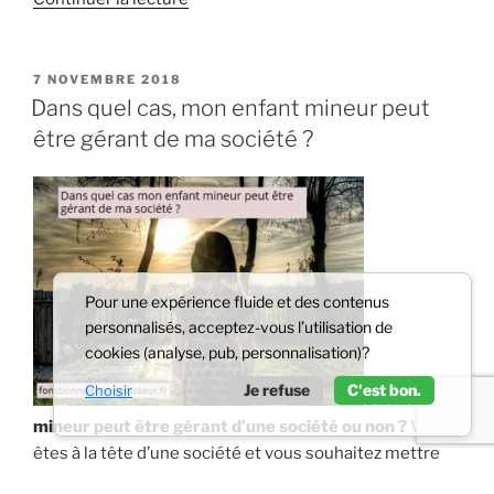
« L’intérêt
d’un
pret
PUBLIÉ
7 NOVEMBRE 2018
LE
participatif
Dans quel cas, mon enfant mineur peut
PME
être gérant de ma société ?
pour
les
fonctionnaires »
Pour une expérience fluide et des contenus
personnalisés, acceptez-vous l’utilisation de
cookies (analyse, pub, personnalisation)?
Je refuse
C'est bon.
Choisir
Un enfant
mineur peut être gérant d’une société ou non ?
Vous
êtes à la tête d’une société et vous souhaitez mettre
votre enfant mineur aux commandes ? Les questions