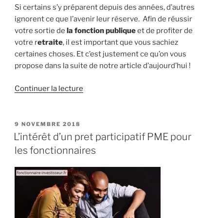
Si certains s’y préparent depuis des années, d’autres
ignorent ce que l’avenir leur réserve. Afin de réussir
votre sortie de
la fonction publique
et de profiter de
votre r
etraite
, il est important que vous sachiez
certaines choses. Et c’est justement ce qu’on vous
propose dans la suite de notre article d’aujourd’hui !
de
Continuer la lecture
« Quitter
la
fonction
PUBLIÉ
9 NOVEMBRE 2018
LE
publique
L’intérêt d’un pret participatif PME pour
et
les fonctionnaires
retraite »