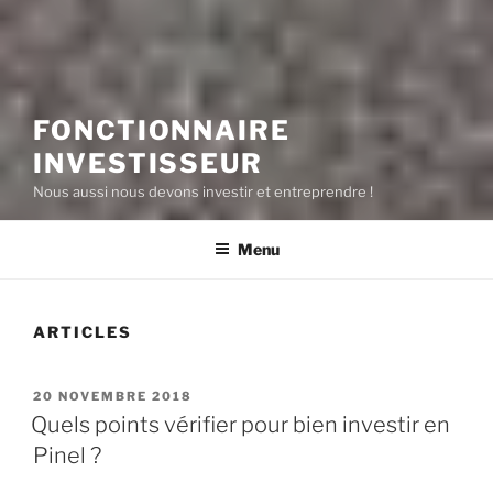
FONCTIONNAIRE
INVESTISSEUR
Nous aussi nous devons investir et entreprendre !
Menu
ARTICLES
PUBLIÉ
20 NOVEMBRE 2018
LE
Quels points vérifier pour bien investir en
Pinel ?