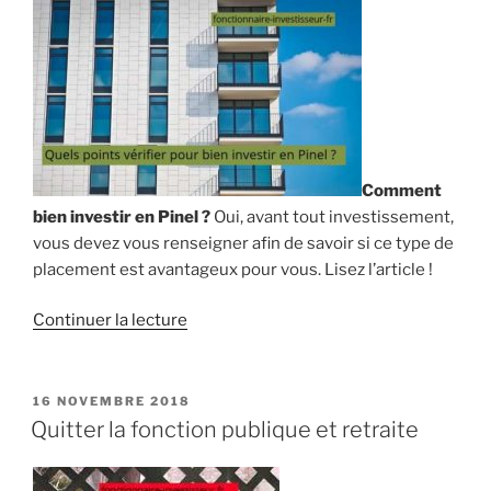
Comment
bien investir en Pinel ?
Oui, avant tout investissement,
vous devez vous renseigner afin de savoir si ce type de
placement est avantageux pour vous. Lisez l’article !
de
Continuer la lecture
« Quels
points
vérifier
PUBLIÉ
16 NOVEMBRE 2018
LE
pour
Quitter la fonction publique et retraite
bien
investir