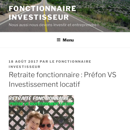
Aller
FONCTIONNAIRE
au
INVESTISSEUR
contenu
principal
Nous aussi nous devons investir et entreprendre !
Menu
PUBLIÉ
18 AOÛT 2017
PAR
LE FONCTIONNAIRE
LE
INVESTISSEUR
Retraite fonctionnaire : Préfon VS
Investissement locatif