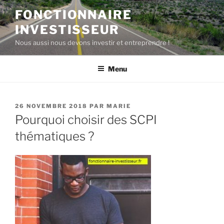
Aller
FONCTIONNAIRE
au
INVESTISSEUR
contenu
principal
Nous aussi nous devons investir et entreprendre !
Menu
PUBLIÉ
26 NOVEMBRE 2018
PAR
MARIE
LE
Pourquoi choisir des SCPI
thématiques ?