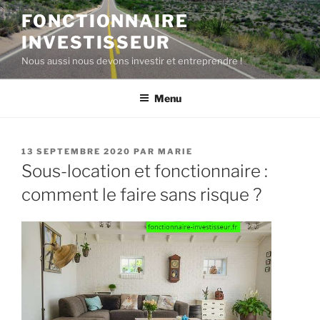
Aller
FONCTIONNAIRE
au
INVESTISSEUR
contenu
principal
Nous aussi nous devons investir et entreprendre !
Menu
PUBLIÉ
13 SEPTEMBRE 2020
PAR
MARIE
LE
Sous-location et fonctionnaire :
comment le faire sans risque ?