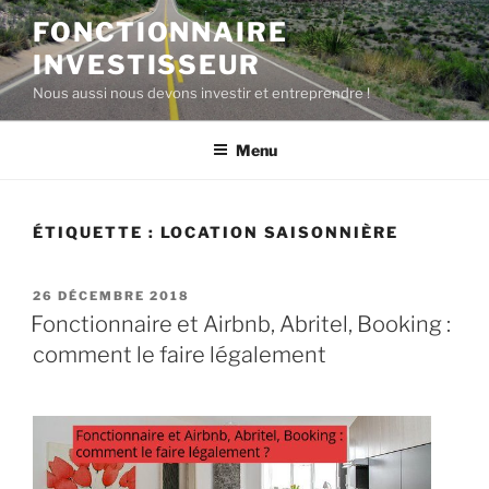
Aller
FONCTIONNAIRE
au
INVESTISSEUR
contenu
principal
Nous aussi nous devons investir et entreprendre !
Menu
ÉTIQUETTE :
LOCATION SAISONNIÈRE
PUBLIÉ
26 DÉCEMBRE 2018
LE
Fonctionnaire et Airbnb, Abritel, Booking :
comment le faire légalement