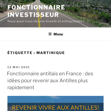
Aller
FONCTIONNAIRE
au
INVESTISSEUR
contenu
principal
Nous aussi nous devons investir et entreprendre !
Menu
ÉTIQUETTE :
MARTINIQUE
PUBLIÉ
12 MAI 2021
LE
Fonctionnaire antillais en France : des
idées pour revenir aux Antilles plus
rapidement