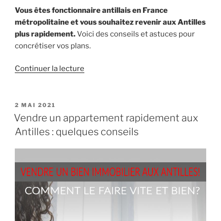
Vous êtes fonctionnaire antillais en France
métropolitaine et vous souhaitez revenir aux Antilles
plus rapidement.
Voici des conseils et astuces pour
concrétiser vos plans.
de
Continuer la lecture
« Fonctionnaire
antillais
en
PUBLIÉ
2 MAI 2021
LE
France
Vendre un appartement rapidement aux
:
Antilles : quelques conseils
des
idées
pour
revenir
aux
Antilles
plus