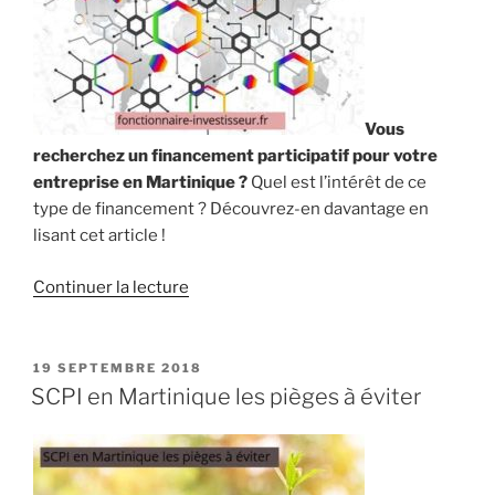
fonctionnaire »
Vous
recherchez un financement participatif pour votre
entreprise en Martinique ?
Quel est l’intérêt de ce
type de financement ? Découvrez-en davantage en
lisant cet article !
de
Continuer la lecture
« Financement
participatif
prêt
PUBLIÉ
19 SEPTEMBRE 2018
LE
aux
SCPI en Martinique les pièges à éviter
entreprises
à
la