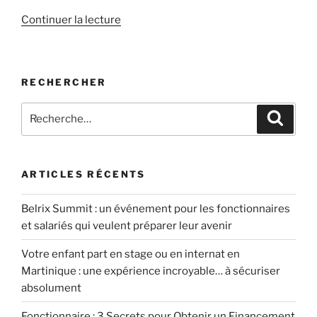
de
Continuer la lecture
« SCPI
en
Martinique
RECHERCHER
les
pièges
Recherche
Recher
à
pour
éviter »
:
ARTICLES RÉCENTS
Belrix Summit : un événement pour les fonctionnaires
et salariés qui veulent préparer leur avenir
Votre enfant part en stage ou en internat en
Martinique : une expérience incroyable… à sécuriser
absolument
Fonctionnaire : 3 Secrets pour Obtenir un Financement