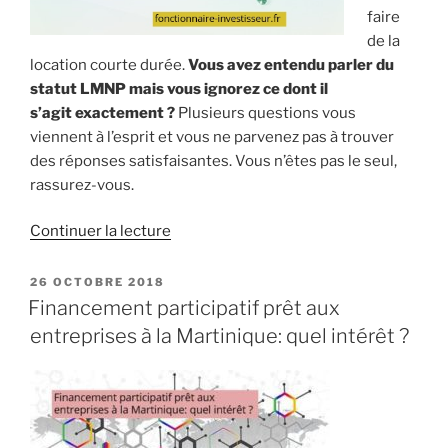
faire
de la
location courte durée.
Vous avez entendu parler du
statut LMNP mais vous ignorez ce dont il
s’agit exactement ?
Plusieurs questions vous
viennent à l’esprit et vous ne parvenez pas à trouver
des réponses satisfaisantes. Vous n’êtes pas le seul,
rassurez-vous.
de
Continuer la lecture
« Faire
de
PUBLIÉ
26 OCTOBRE 2018
LE
la
Financement participatif prêt aux
location
entreprises à la Martinique: quel intérêt ?
courte
durée
en
tant
que