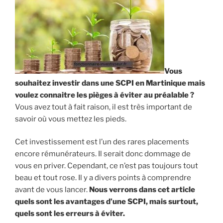
Martinique:
quel
intérêt
? »
Vous
souhaitez investir dans une SCPI en Martinique mais
voulez connaitre les pièges à éviter au préalable ?
Vous avez tout à fait raison, il est très important de
savoir où vous mettez les pieds.
Cet investissement est l’un des rares placements
encore rémunérateurs. Il serait donc dommage de
vous en priver. Cependant, ce n’est pas toujours tout
beau et tout rose. Il y a divers points à comprendre
avant de vous lancer.
Nous verrons dans cet article
quels sont les avantages d’une SCPI, mais surtout,
quels sont les erreurs à éviter.