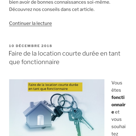
bien avoir de bonnes connaissances soi-même.
Découvrez nos conseils dans cet article.
de
Continuer la lecture
« Vendre
un
appartement
PUBLIÉ
10 DÉCEMBRE 2018
LE
rapidement
Faire de la location courte durée en tant
aux
que fonctionnaire
Antilles
:
quelques
Vous
conseils »
êtes
foncti
onnair
e
et
vous
souhai
tez