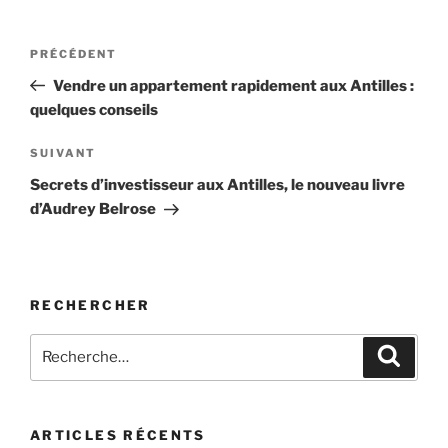
Navigation
Article
PRÉCÉDENT
de
précédent
Vendre un appartement rapidement aux Antilles :
l’article
quelques conseils
Article
SUIVANT
suivant
Secrets d’investisseur aux Antilles, le nouveau livre
d’Audrey Belrose
RECHERCHER
Recherche
Recher
pour
:
ARTICLES RÉCENTS