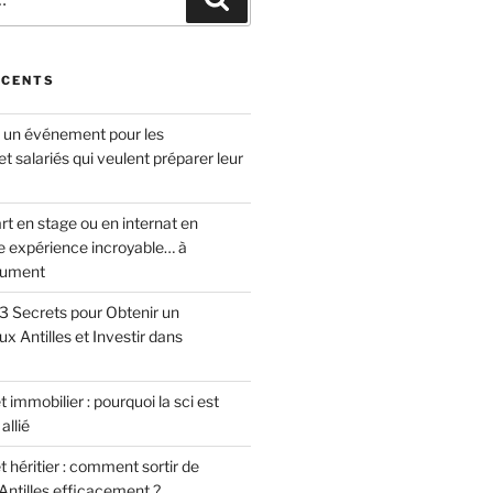
ÉCENTS
: un événement pour les
et salariés qui veulent préparer leur
rt en stage ou en internat en
ne expérience incroyable… à
lument
 3 Secrets pour Obtenir un
 Antilles et Investir dans
 immobilier : pourquoi la sci est
allié
t héritier : comment sortir de
 Antilles efficacement ?