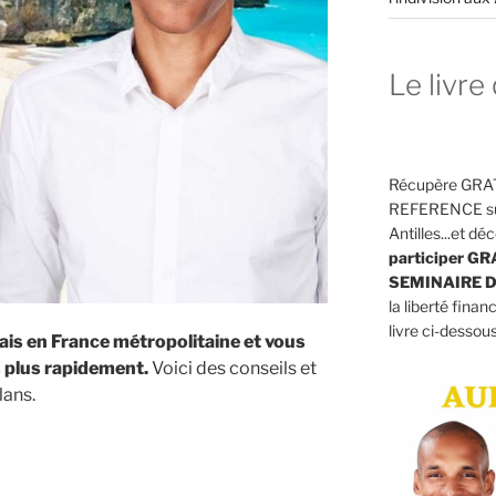
Le livre 
Récupère GRAT
REFERENCE sur 
Antilles...et 
participer G
SEMINAIRE D
la liberté finan
livre ci-dessous
lais en France métropolitaine et vous
s plus rapidement.
Voici des conseils et
lans.
aire