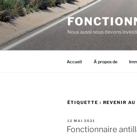
Aller
au
FONCTION
contenu
principal
Nous aussi nous devons investi
Accueil
À propos de
Imm
ÉTIQUETTE :
REVENIR AU
PUBLIÉ
12 MAI 2021
LE
Fonctionnaire antill