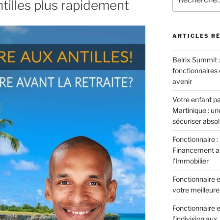
tilles plus rapidement
pour
:
ARTICLES R
Belrix Summit 
fonctionnaires 
avenir
Votre enfant pa
Martinique : u
sécuriser abso
Fonctionnaire :
Financement aux
l’Immobilier
Fonctionnaire et
votre meilleure 
Fonctionnaire e
l’indivision aux