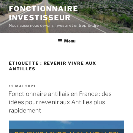
Aller
FONCTIONNAIRE
au
INVESTISSEUR
contenu
principal
Nous aussi nous devons investir et entreprendre !
Menu
ÉTIQUETTE :
REVENIR VIVRE AUX
ANTILLES
PUBLIÉ
12 MAI 2021
LE
Fonctionnaire antillais en France : des
idées pour revenir aux Antilles plus
rapidement