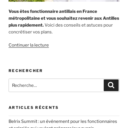
Vous êtes fonctionnaire antillais en France
métropolitaine et vous souhaitez revenir aux Antilles
plus rapidement.
Voici des conseils et astuces pour
concrétiser vos plans.
de
Continuer la lecture
« Fonctionnaire
antillais
en
RECHERCHER
France
:
Recherche
Recher
des
pour
idées
:
pour
revenir
ARTICLES RÉCENTS
aux
Antilles
Belrix Summit : un événement pour les fonctionnaires
plus