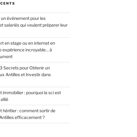
ÉCENTS
: un événement pour les
et salariés qui veulent préparer leur
rt en stage ou en internat en
ne expérience incroyable… à
lument
 3 Secrets pour Obtenir un
 Antilles et Investir dans
 immobilier : pourquoi la sci est
allié
t héritier : comment sortir de
 Antilles efficacement ?