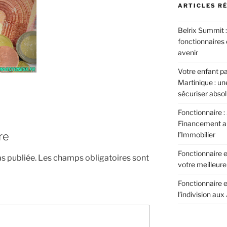
ARTICLES R
Belrix Summit 
fonctionnaires 
avenir
Votre enfant pa
Martinique : u
sécuriser abso
Fonctionnaire :
Financement aux
re
l’Immobilier
Fonctionnaire et
s publiée.
Les champs obligatoires sont
votre meilleure 
Fonctionnaire e
l’indivision aux