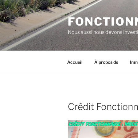
Aller
au
FONCTION
contenu
principal
Nous aussi nous devons investi
Accueil
À propos de
Imm
Crédit Fonction