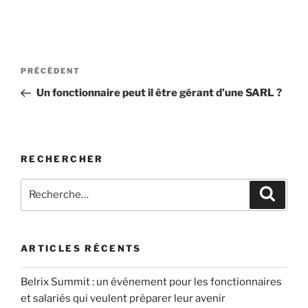
Navigation
Article
PRÉCÉDENT
de
précédent
Un fonctionnaire peut il être gérant d’une SARL ?
l’article
RECHERCHER
Recherche
Recher
pour
:
ARTICLES RÉCENTS
Belrix Summit : un événement pour les fonctionnaires
et salariés qui veulent préparer leur avenir