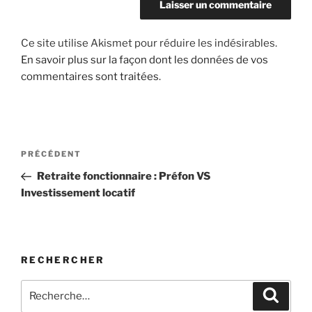
Ce site utilise Akismet pour réduire les indésirables.
En savoir plus sur la façon dont les données de vos
commentaires sont traitées
.
Navigation
Article
PRÉCÉDENT
de
précédent
Retraite fonctionnaire : Préfon VS
l’article
Investissement locatif
RECHERCHER
Recherche
Recher
pour