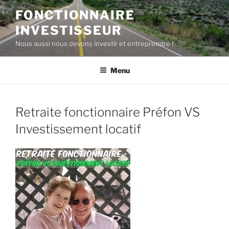
Aller
FONCTIONNAIRE
au
INVESTISSEUR
contenu
principal
Nous aussi nous devons investir et entreprendre !
Menu
Retraite fonctionnaire Préfon VS
Investissement locatif